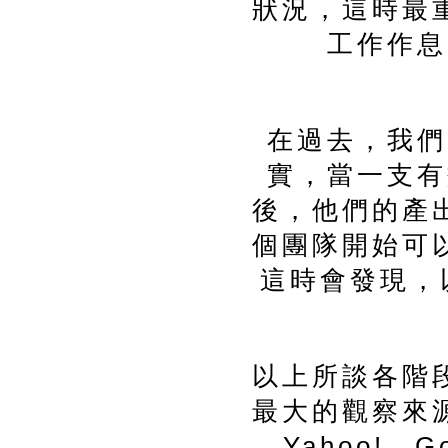
狀況，這時最
工作作息
在過去，我們
實，當一支有
後，他們的產
個團隊開始可
這時會發現，以
以上所談各階
最大的觀察來
Yahoo!