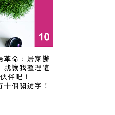
場革命：居家辦
，就讓我整理這
的伙伴吧！
有十個關鍵字！